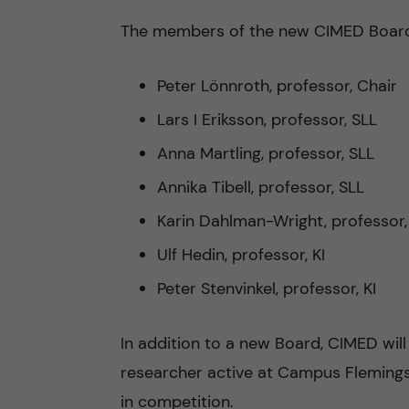
h
r
The members of the new CIMED Board 
u
i
Peter Lönnroth, professor, Chair
v
n
Lars I Eriksson, professor, SLL
u
n
Anna Martling, professor, SLL
d
Annika Tibell, professor, SLL
o
Karin Dahlman-Wright, professor,
i
v
Ulf Hedin, professor, KI
n
a
Peter Stenvinkel, professor, KI
n
t
In addition to a new Board, CIMED will
e
i
researcher active at Campus Flemings
h
in competition.