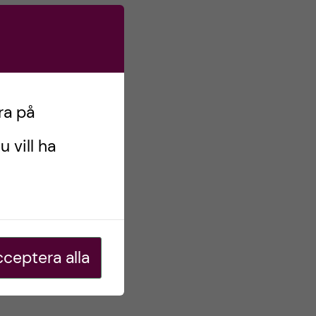
ra på
u vill ha
ceptera alla