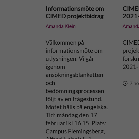
Informationsmöte om
CIMED
CIMED projektbidrag
2021
a
Amanda Klein
Amanda
t
Välkommen på
CIMED
i
informationsmöte om
projek
utlysningen. Vi går
forskn
v
igenom
2021-
ansökningsblanketten
e
och
7 no
bedömningsprocessen
:
följt av en frågestund.
Mötet hålls på engelska.
Tid: måndag den 17
februari kl.16.15. Plats:
Campus Flemingsberg,