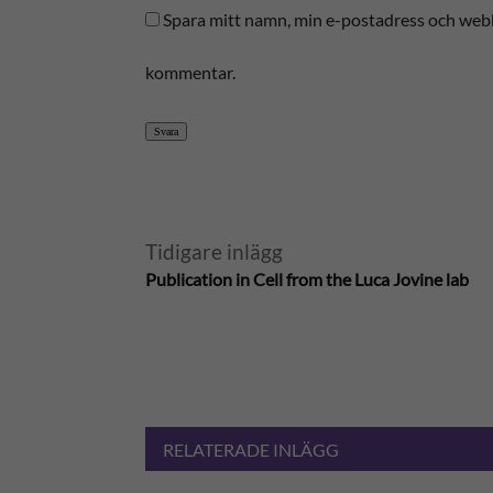
Spara mitt namn, min e-postadress och webbp
kommentar.
Svara
A
Tidigare inlägg
Publication in Cell from the Luca Jovine lab
l
t
e
r
RELATERADE INLÄGG
n