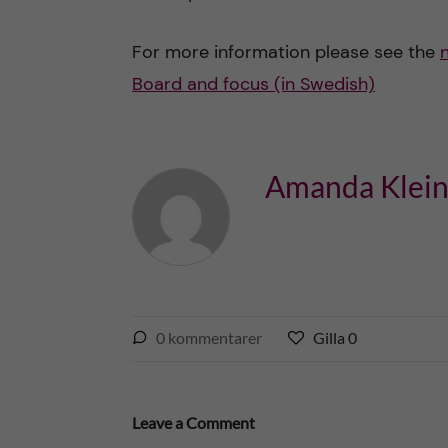
v
å
For more information please see the
m
Board and focus (in Swedish)
l
e
l
d
Amanda Klei
e
i
t
c
i
g
0
kommentarer
Gilla
0
G
n
i
i
l
l
l
l
Leave a Comment
a
a