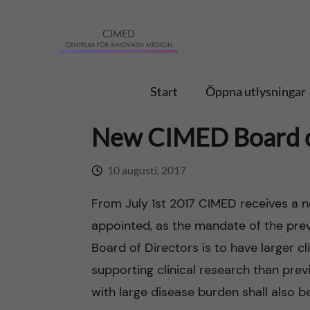
H
C
o
e
p
Start
Öppna utlysningar
n
p
t
New CIMED Board o
a
r
10 augusti, 2017
t
u
From July 1st 2017 CIMED receives a n
i
m
appointed, as the mandate of the pre
l
Board of Directors is to have larger 
f
supporting clinical research than pre
l
ö
with large disease burden shall also be