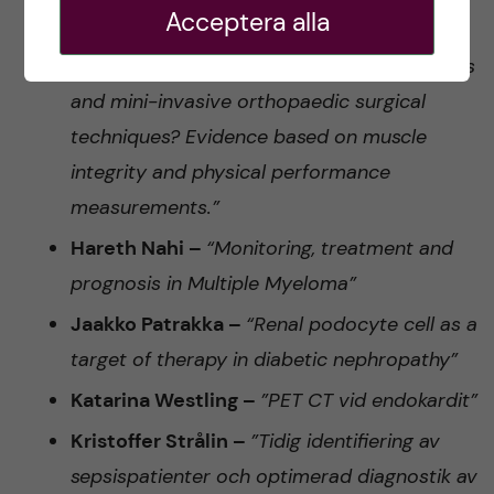
Senior
Acceptera alla
Hans E Berg –
“Added value of new implants
and mini-invasive orthopaedic surgical
techniques?
Evidence based on muscle
integrity and physical performance
measurements.”
Hareth Nahi –
“Monitoring, treatment and
prognosis in Multiple Myeloma”
Jaakko Patrakka –
“Renal podocyte cell as a
target of therapy in diabetic nephropathy”
Katarina Westling –
”PET CT vid endokardit”
Kristoffer Strålin –
”Tidig identifiering av
sepsispatienter och optimerad diagnostik av