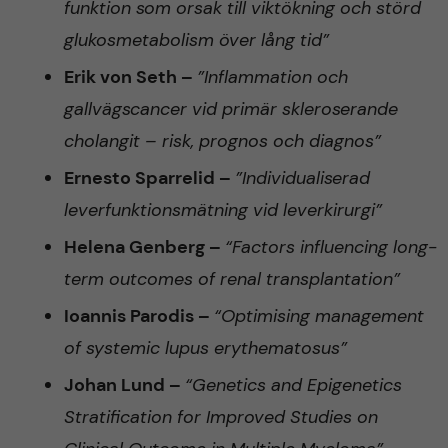
v
funktion som orsak till viktökning och störd
å
glukosmetabolism över lång tid”
m
Erik von Seth –
”Inflammation och
l
e
gallvägscancer vid primär skleroserande
l
cholangit – risk, prognos och diagnos”
d
Ernesto Sparrelid –
”Individualiserad
e
i
leverfunktionsmätning vid leverkirurgi”
t
c
Helena Genberg –
“Factors influencing long-
term outcomes of renal transplantation”
i
Ioannis Parodis –
“Optimising management
n
of systemic lupus erythematosus”
Johan Lund –
“Genetics and Epigenetics
Stratification for Improved Studies on