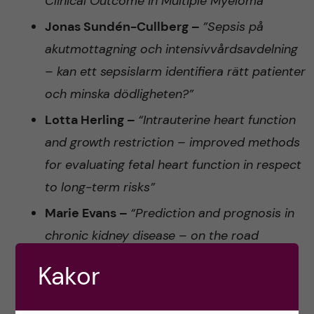
Clinical Outcome in
Multiple Myeloma”
Jonas Sundén-Cullberg –
”Sepsis på
akutmottagning och intensivvårdsavdelning
– kan ett sepsislarm identifiera rätt patienter
och minska dödligheten?”
Lotta Herling –
“Intrauterine heart function
and growth restriction – improved methods
for evaluating fetal heart function in respect
to long-term risks”
Marie Evans –
“Prediction and prognosis in
chronic kidney disease – on the road
to personalised t
reatments”
Kakor
Martin Jädersten –
“Enhanced targeting of
leukemic stem cells by cell cycle activation