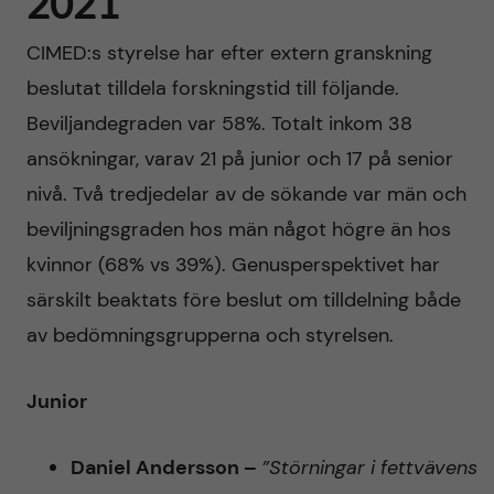
2021
h
t
r
CIMED:s styrelse har efter extern granskning
u
i
beslutat tilldela forskningstid till följande.
v
Beviljandegraden var 58%. Totalt inkom 38
n
ansökningar, varav 21 på junior och 17 på senior
u
n
nivå. Två tredjedelar av de sökande var män och
d
beviljningsgraden hos män något högre än hos
o
kvinnor (68% vs 39%). Genusperspektivet har
i
v
särskilt beaktats före beslut om tilldelning både
n
av bedömningsgrupperna och styrelsen.
a
n
t
Junior
e
i
Daniel Andersson –
”Störningar i fettvävens
h