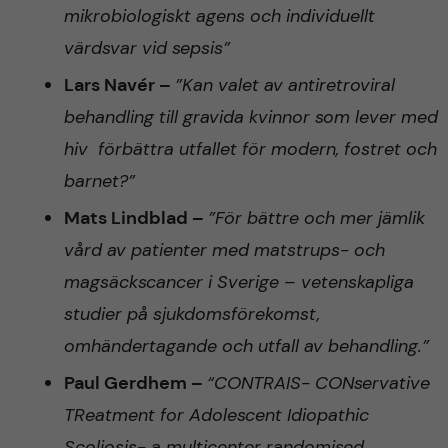
mikrobiologiskt
agens och individuellt
värdsvar vid sepsis”
Lars Navér –
”Kan valet av antiretroviral
behandling till gravida kvinnor som lever med
hiv förbättra utfallet för modern, fostret och
barnet?”
Mats Lindblad –
”För bättre och mer jämlik
vård av patienter med matstrups- och
magsäckscancer i Sverige – vetenskapliga
studier på sjukdomsförekomst,
omhändertagande och utfall av behandling.”
Paul Gerdhem –
“CONTRAIS- CONservative
TReatment for Adolescent Idiopathic
Scoliosis- a
multicenter randomised