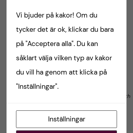
with a thrombopoietin agonist – a clinical
Vi bjuder på kakor! Om du
phase 1 trial”
Milan Chromek –
”Urinvägsinfektion hos
tycker det är ok, klickar du bara
njurtransplanterade barn – ett viktigt och
på "Acceptera alla". Du kan
olöst problem”
Sara Gredmark Russ –
”TBE (Fästingburen
såklart välja vilken typ av kakor
hjärninflammation) – symptom, riskfaktorer
du vill ha genom att klicka på
och komplikationer”
"Inställningar".
Stephan Haas –
“Exocrine pancreatic
insufficiency and malnutrition in patients with
IPMN (Intraductal Papillary Mucinous
Neoplasia).”
Inställningar