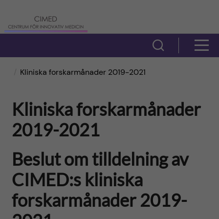
H
C
o
e
V
V
p
i
n
i
Kliniska forskarmånader 2019-2021
s
p
t
s
a
a
Kliniska forskarmånader
r
a
s
2019-2021
t
ö
u
m
i
Beslut om tilldelning av
k
m
e
f
l
CIMED:s kliniska
f
n
ä
forskarmånader 2019-
l
ö
y
l