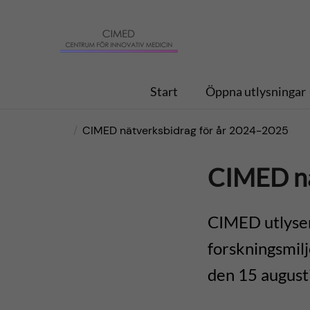
H
C
o
e
p
Start
Öppna utlysningar
n
p
t
CIMED nätverksbidrag för år 2024-2025
a
r
CIMED nä
t
u
i
CIMED utlyser 
m
forskningsmil
l
f
den 15 august
l
ö