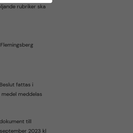
ljande rubriker ska
s Flemingsberg
eslut fattas i
e medel meddelas
dokument till
 september 2023 kl