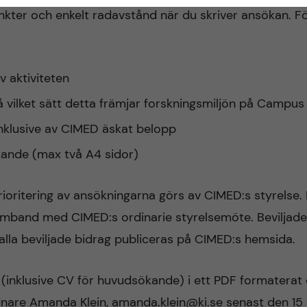
nkter och enkelt radavstånd när du skriver ansökan. Fö
v aktiviteten
å vilket sätt detta främjar forskningsmiljön på Campu
nklusive av CIMED äskat belopp
ande (max två A4 sidor)
oritering av ansökningarna görs av CIMED:s styrelse. B
amband med CIMED:s ordinarie styrelsemöte. Beviljad
 alla beviljade bidrag publiceras på CIMED:s hemsida.
 (inklusive CV för huvudsökande) i ett PDF formaterat 
nare Amanda Klein, amanda.klein@ki.se senast den 15