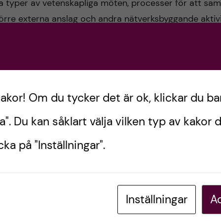
ka typer av vetenskapliga möten, processer för att sam
rre externa anslag och andra nätverksbyggande aktivite
relaterade kostnader. Kravet är att aktiviteten ska stär
ingsberg.
 forskare med minst doktorsexamen som är verksam 
kakor! Om du tycker det är ok, klickar du ba
a". Du kan såklart välja vilken typ av kakor d
s för 2024 och 2025 och 50 000-150 000 kr kan bevilj
institution som huvudsökanden är knuten till på Campu
ka på "Inställningar".
ning sker årligen.
av tre A4 sidor, en A4 sida för beskrivning av aktivite
Inställningar
Ac
 på max två A4 sidor.