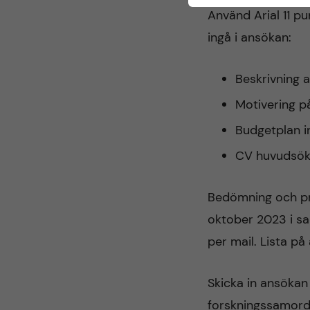
Använd Arial 11 pu
ingå i ansökan:
Beskrivning a
Motivering p
Budgetplan i
CV huvudsök
Bedömning och pri
oktober 2023 i s
per mail. Lista på
Skicka in ansökan
forskningssamord