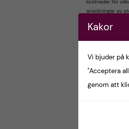
v
kostnader för oli
å
ansökningar av stö
m
direkta forsknings
Kakor
l
e
vid Campus Flem
l
d
Bidraget söks av
e
Flemingsberg.
Vi bjuder på 
i
t
"Acceptera all
c
Bidraget kan söka
förvaltas av den 
genom att klic
i
Ekonomisk redovis
n
Ansökan får bestå 
huvudsökandes CV