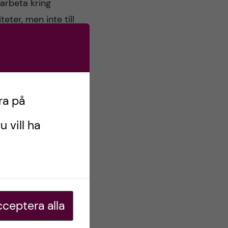
arbeta kring
ter, men inte till
ka klinisk forskning
vid Campus
ra på
u vill ha
as per år. Bidraget
s Flemingsberg.
ten och
ceptera alla