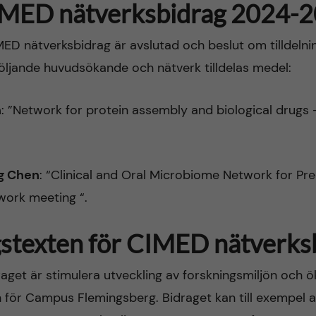
IMED nätverksbidrag 2024-
ED nätverksbidrag är avslutad och beslut om tilldelnin
öljande huvudsökande och nätverk tilldelas medel:
n
: ”Network for protein assembly and biological drugs
g Chen
: “Clinical and Oral Microbiome Network for Pr
work meeting “.
gstexten för CIMED nätverks
aget är stimulera utveckling av forskningsmiljön och ö
n för Campus Flemingsberg. Bidraget kan till exempel a