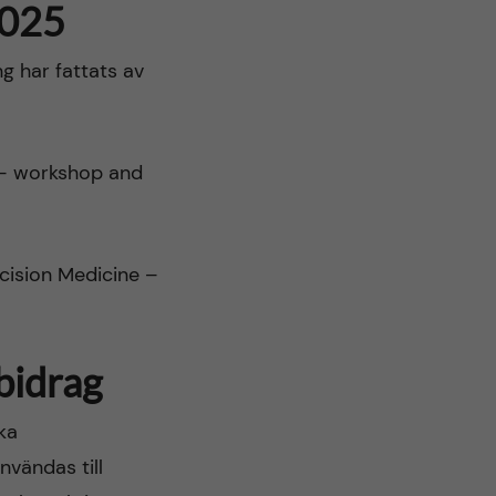
2025
g har fattats av
 – workshop and
ecision Medicine –
bidrag
ka
nvändas till