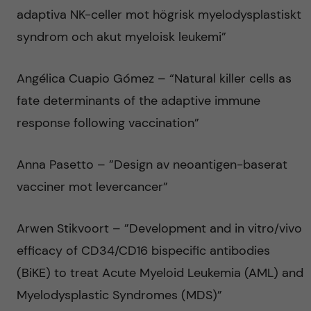
v
adaptiva NK-celler mot högrisk myelodysplastiskt
å
syndrom och akut myeloisk leukemi”
m
l
e
Angélica Cuapio Gómez – “Natural killer cells as
l
fate determinants of the adaptive immune
d
response following vaccination”
e
i
t
Anna Pasetto – ”Design av neoantigen-baserat
c
vacciner mot levercancer”
i
Arwen Stikvoort – ”Development and in vitro/vivo
n
efficacy of CD34/CD16 bispecific antibodies
(BiKE) to treat Acute Myeloid Leukemia (AML) and
Myelodysplastic Syndromes (MDS)”