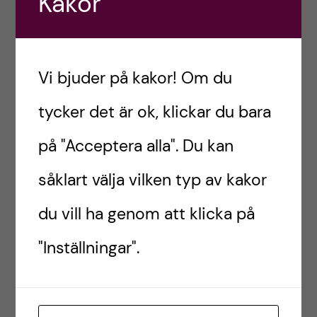
Kakor
utveckling av demens och hemorragisk stroke”
Tobias Granberg – “Precision medicine in ALS:
Vi bjuder på kakor! Om du
Personalized treatment in ALS through
pathophysiological subtyping with advanced
tycker det är ok, klickar du bara
neuroimaging and correlative histopathology”
på "Acceptera alla". Du kan
Seniornivå
såklart välja vilken typ av kakor
Agneta Nordberg – ”Amyloid och Tau PET och
du vill ha genom att klicka på
plasma biomarkörer vid diagnostik och
"Inställningar".
behandling av kognitiva sjukdomar”
Ann Langius-Eklöf – “To live better and longer
with prostate cancer: effects of supportive and