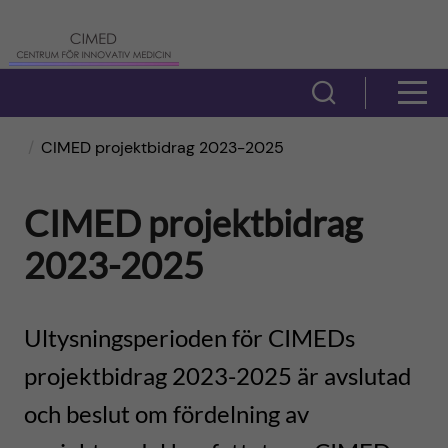
H
C
o
e
V
V
p
i
n
i
CIMED projektbidrag 2023-2025
s
p
t
s
a
a
CIMED projektbidrag
r
a
s
2023-2025
t
ö
u
m
i
k
m
e
Ultysningsperioden för CIMEDs
f
l
projektbidrag 2023-2025 är avslutad
f
n
ä
l
och beslut om fördelning av
ö
y
l