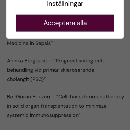
Inställningar
person-centered care assisted by mobile
technology within a primary health context”
Acceptera alla
Anna Norrby-Teglund – ”Data-driven Precision
Medicine in Sepsis”
Annika Bergquist – ”Prognostisering och
behandling vid primär skleroserande
cholangit (PSC)”
Bo-Göran Ericzon – ”Cell-based immunotherapy
in solid organ transplantation to minimize
systemic immunosuppression”