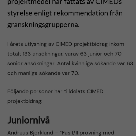
projektmedel har fattats av CIMEDs
h
t
r
styrelse enligt rekommendation från
u
i
granskningsgrupperna.
v
n
I årets utlysning av CIMED projektbidrag inkom
u
n
totalt 133 ansökningar, varav 63 junior och 70
d
senior ansökningar. Antal kvinnliga sökande var 63
o
och manliga sökande var 70.
i
v
n
Följande personer har tilldelats CIMED
a
projektbidrag:
n
t
e
Juniornivå
i
h
Andreas Björklund – ”Fas I/II prövning med