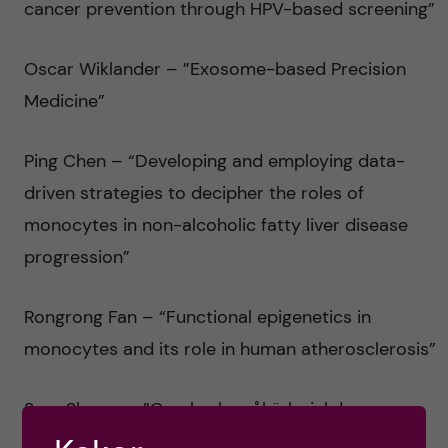
cancer prevention through HPV-based screening”
Oscar Wiklander – ”Exosome-based Precision
Medicine”
Ping Chen – “Developing and employing data-
driven strategies to decipher the roles of
monocytes in non-alcoholic fatty liver disease
progression”
Rongrong Fan – “Functional epigenetics in
monocytes and its role in human atherosclerosis”
Sara Shams – ”Cerebral småkärlssjukdom –
följder inom friskt åldrande och risker för