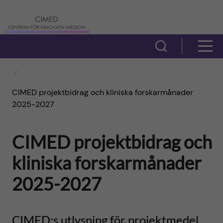
H
C
o
e
V
V
p
i
n
i
s
p
t
CIMED projektbidrag och kliniska forskarmånader
s
a
2025-2027
a
r
a
s
t
CIMED projektbidrag och
ö
u
m
i
k
kliniska forskarmånader
m
e
f
l
2025-2027
f
n
ä
l
ö
y
l
CIMED:s utlysning för projektmedel