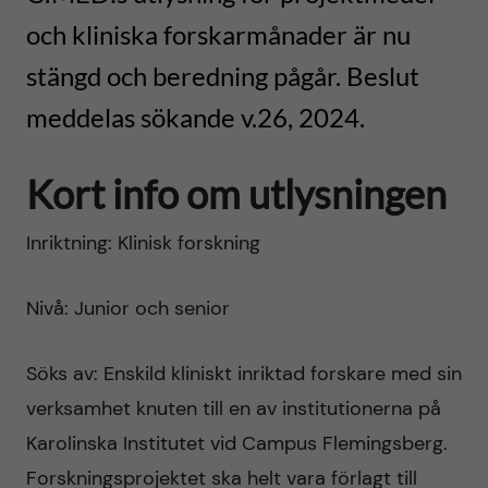
h
t
r
och kliniska forskarmånader är nu
u
stängd och beredning pågår. Beslut
i
v
meddelas sökande v.26, 2024.
n
u
n
Kort info om utlysningen
d
o
Inriktning: Klinisk forskning
i
v
Nivå: Junior och senior
n
a
n
Söks av: Enskild kliniskt inriktad forskare med sin
t
verksamhet knuten till en av institutionerna på
e
i
Karolinska Institutet vid Campus Flemingsberg.
h
Forskningsprojektet ska helt vara förlagt till