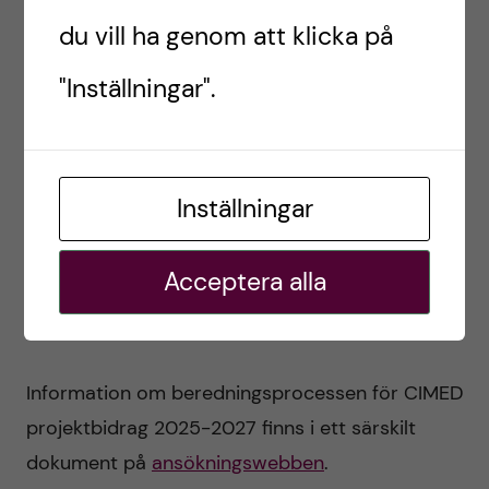
endokrinologi och metabolism).
du vill ha genom att klicka på
"Inställningar".
Grupp 3: Cellterapi, stamceller, pediatrik,
gynekologi/obstetrik, reproduktionsmedicin,
regenerativ medicin, rörelseorganens sjukdomar
och transplantation och njurmedicin.
Inställningar
Grupp 4: Åldrandets sjukdomar, psykiska
Acceptera alla
sjukdomar, odontologi, vårdvetenskap,
neurologiska och neurodegenerativa sjukdomar.
Information om beredningsprocessen för CIMED
projektbidrag 2025-2027 finns i ett särskilt
dokument på
ansökningswebben
.