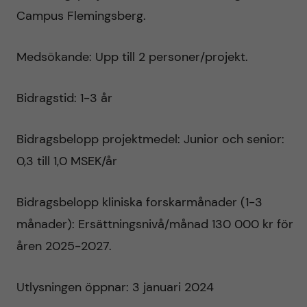
v
Campus Flemingsberg.
å
m
Medsökande: Upp till 2 personer/projekt.
l
e
l
Bidragstid: 1-3 år
d
e
i
Bidragsbelopp projektmedel: Junior och senior:
t
0,3 till 1,0 MSEK/år
c
i
Bidragsbelopp kliniska forskarmånader (1-3
månader): Ersättningsnivå/månad 130 000 kr för
n
åren 2025-2027.
Utlysningen öppnar: 3 januari 2024