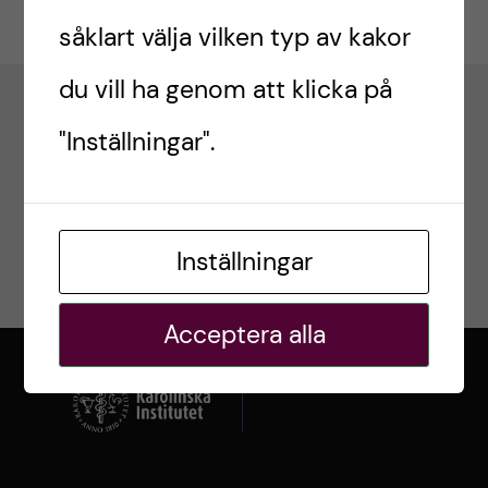
h
Amanda Klein
2019-02-12
t
r
såklart välja vilken typ av kakor
u
i
du vill ha genom att klicka på
v
n
"Inställningar".
u
n
d
o
Inställningar
i
v
n
Acceptera alla
a
n
t
e
i
h