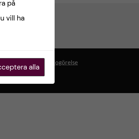
ra på
u vill ha
Tillgänglighetsredogörelse
ceptera alla