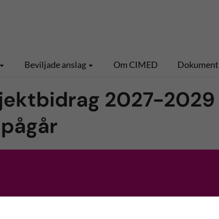
Beviljade anslag
Om CIMED
Dokument
jektbidrag 2027-2029
 pågår
ängt. Beredning pågår och beslut meddelas vecka 24.