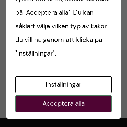
h
t
under ”Beviljade anslag”
CIMED projektbidrag
r
på "Acceptera alla". Du kan
u
2024-2026
.
i
såklart välja vilken typ av kakor
v
n
du vill ha genom att klicka på
u
n
"Inställningar".
d
o
i
v
n
Inställningar
a
n
t
Acceptera alla
e
i
h