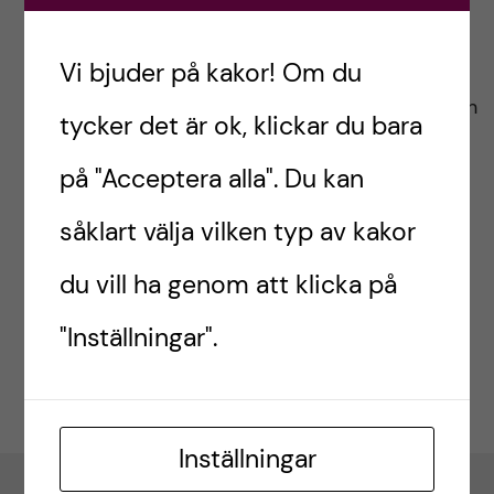
h
1 April, 2022
t
r
u
Vi bjuder på kakor! Om du
CIMED bidrar med stöd till den vetenskapliga
i
konferensen ”Collaboration in Science” den 6 och
v
tycker det är ok, klickar du bara
n
7 oktober 2022. Syftet med konferensen är att
u
på "Acceptera alla". Du kan
stimulera och stärka utbytet mellan forskningen
n
vid Karolinska Institutet och Karolinska
d
såklart välja vilken typ av kakor
o
Universitetssjukhuset. Mer information om
i
du vill ha genom att klicka på
konferensen finns på
Karolinska Institutets
v
hemsidor
.
n
"Inställningar".
a
n
t
e
i
Inställningar
h