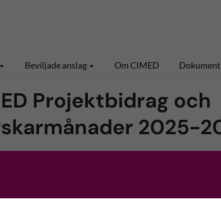
Beviljade anslag
Om CIMED
Dokument
ED Projektbidrag och
forskarmånader 2025-2
ktbidrag och kliniska forskarmånader är nu avslutad 
fattats av CIMED styrelse. Beslut finns publicerat unde