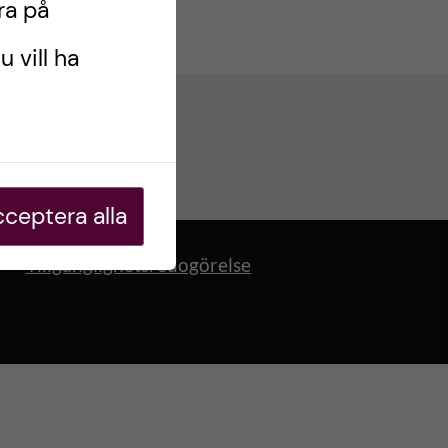
ra på
u vill ha
ceptera alla
Tillgänglighetsredogörelse