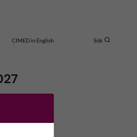
CIMED in English
Sök
027
och
r menyn